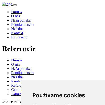
Domov
O nás
Naša ponuka
Ponúknite nám
Náš tím
Kontakt
Referencie
Referencie
Domov
O nás
Naša ponuka
Ponúknite nám
Náš tím
Kontakt
Referencie
Cookies
Admin
Používame cookies
© 2026 PEBA real, s.r.o.